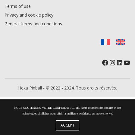
Terms of use
Privacy and cookie policy
General terms and conditions
Facebook
Instag
Linke
Yo
Hexa Pinball - © 2022 - 2024. Tous droits réservés.
NOUS SOUTENONS VOTRE CONFIDENTIALITÉ. Nous utilisons des cookies et des
technologies similaires pour offrir la meilleure expérience sur notre site web
ACCEPT