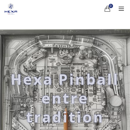
0
Hexa Pinball
entre
tradition