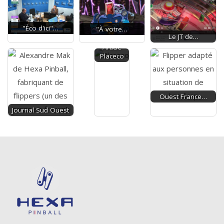
"Éco d'ici"…
"À votre…
Le JT de…
Article
Placeco
Ouest France…
Journal Sud Ouest