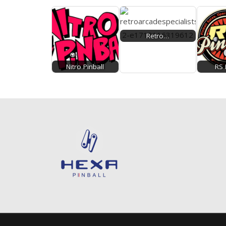
Retro…
Nitro Pinball
RS 