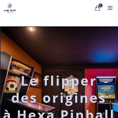
0
Le flipper
des origines
à Hexa Pinball