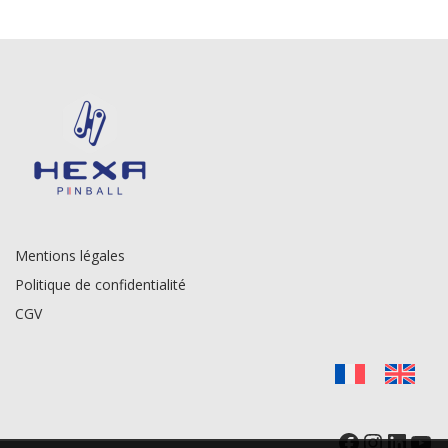
Mentions légales
Politique de confidentialité
CGV
Facebook
Instag
Linke
Yo