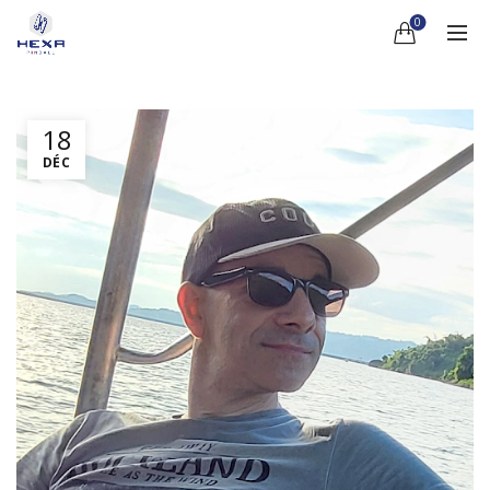
0
18
DÉC