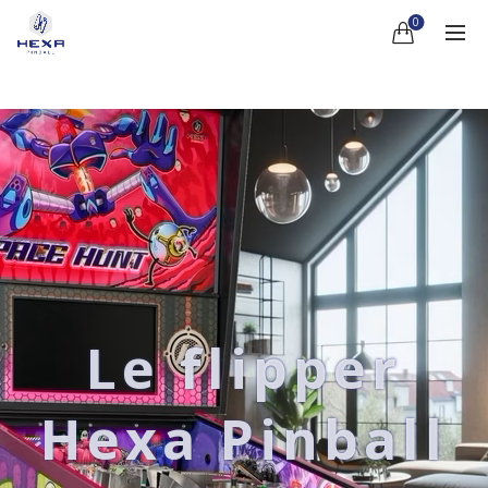
0
Le flipper
Hexa Pinball